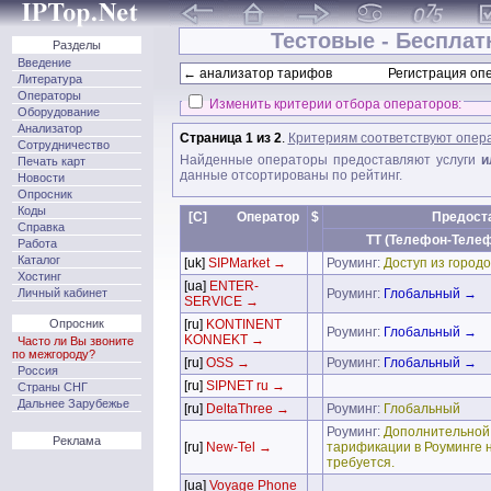
Тестовые - Бесплат
Разделы
Введение
← анализатор тарифов
Регистрация опе
Литература
Операторы
Изменить критерии отбора операторов:
Оборудование
Анализатор
Страница 1 из 2
.
Критериям соответствуют опер
Сотрудничество
Найденные операторы предоставляют услуги
и
Печать карт
данные отсортированы по рейтинг.
Новости
Опросник
Коды
[C]
Оператор
$
Предост
Справка
TT (Телефон-Теле
Работа
Каталог
[uk]
SIPMarket →
Роуминг:
Доступ из городо
Хостинг
[ua]
ENTER-
Личный кабинет
Роуминг:
Глобальный →
SERVICE →
Опросник
[ru]
KONTINENT
Роуминг:
Глобальный →
KONNEKT →
Часто ли Вы звоните
по межгороду?
[ru]
OSS →
Роуминг:
Глобальный →
Россия
[ru]
SIPNET ru →
Страны СНГ
Дальнее Зарубежье
[ru]
DeltaThree →
Роуминг:
Глобальный
Роуминг:
Дополнительной
Реклама
[ru]
New-Tel →
тарификации в Роуминге 
требуется.
[ua]
Voyage Phone