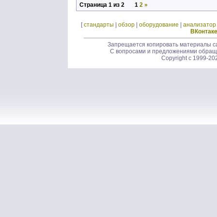
Страница 1 из 2
1
2
»
[
стандарты
|
обзор
|
оборудование
|
анализатор
ВКонтак
Запрещается копировать материалы са
С вопросами и предложениями обращ
Copyright c 1999-20