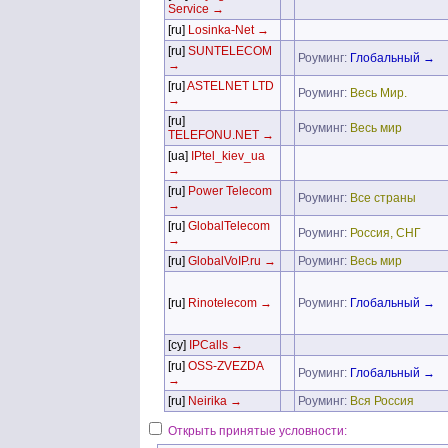
Service →
[ru]
Losinka-Net →
[ru]
SUNTELECOM
Роуминг:
Глобальный →
→
[ru]
ASTELNET LTD
Роуминг:
Весь Мир.
→
[ru]
Роуминг:
Весь мир
TELEFONU.NET →
[ua]
IPtel_kiev_ua
→
[ru]
Power Telecom
Роуминг:
Все страны
→
[ru]
GlobalTelecom
Роуминг:
Россия, СНГ
→
[ru]
GlobalVoIP.ru →
Роуминг:
Весь мир
[ru]
Rinotelecom →
Роуминг:
Глобальный →
[cy]
IPCalls →
[ru]
OSS-ZVEZDA
Роуминг:
Глобальный →
→
[ru]
Neirika →
Роуминг:
Вся Россия
Открыть принятые условности: