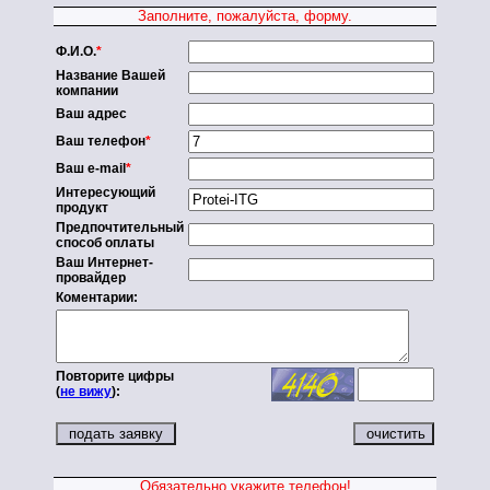
Заполните, пожалуйста, форму.
Ф.И.О.
*
Название Вашей
компании
Ваш адрес
Ваш телефон
*
Ваш e-mail
*
Интересующий
продукт
Предпочтительный
способ оплаты
Ваш Интернет-
провайдер
Коментарии:
Повторите цифры
(
не вижу
):
Обязательно укажите телефон!