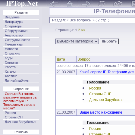
IP-Телефония
Разделы
Введение
Раздел: « Все вопросы » ( 2 стр. )
Литература
Операторы
Страницы:
1
2
»»
Оборудование
Анализатор
Сотрудничество
Печать карт
Новости
Опросник
Коды
Дата
Вопрос
Справка
всего вопросов: 17 » всего голосов: 24406 » 
Работа
Каталог
21.03.2007
Какой сервис IP-Телефонии для
Хостинг
Личный кабинет
Голосование
Россия
Опросник
Сколько Вы готовы
Страны СНГ
максимум платить за
Дальнее Зарубежье
безлимитную IP-
Телефонную связь в
месяц?
21.03.2007
Ваше место нахождение
Россия
Страны СНГ
Дальнее Зарубежье
Голосование
Россия
Реклама
Страны СНГ