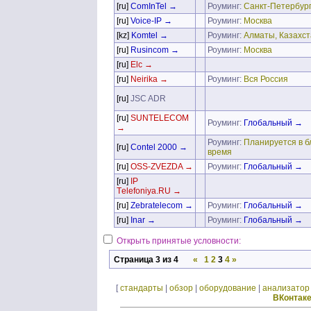
[ru]
ComInTel →
Роуминг:
Санкт-Петербур
[ru]
Voice-IP →
Роуминг:
Москва
[kz]
Komtel →
Роуминг:
Алматы, Казахст
[ru]
Rusincom →
Роуминг:
Москва
[ru]
Elc →
[ru]
Neirika →
Роуминг:
Вся Россия
[ru]
JSC ADR
[ru]
SUNTELECOM
Роуминг:
Глобальный →
→
Роуминг:
Планируется в 
[ru]
Contel 2000 →
время
[ru]
OSS-ZVEZDA →
Роуминг:
Глобальный →
[ru]
IP
Тelefoniya.RU →
[ru]
Zebratelecom →
Роуминг:
Глобальный →
[ru]
Inar →
Роуминг:
Глобальный →
Открыть принятые условности:
Страница 3 из 4
«
1
2
3
4
»
[
стандарты
|
обзор
|
оборудование
|
анализатор
ВКонтак