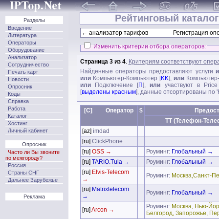
Рейтинговый каталог
Разделы
Введение
← анализатор тарифов
Регистрация опе
Литература
Операторы
Изменить критерии отбора операторов:
Оборудование
Анализатор
Страница 3 из 4
.
Критериям соответствуют опер
Сотрудничество
Найденные операторы предоставляют услуги
Печать карт
или
Компьютер-Компьютер [
KK
],
или
Компьютер-
Новости
или
Подключение [
П
],
или
участвуют в Price
Опросник
[
выделены красным
], данные отсортированы по 
Коды
Справка
Работа
[C]
Оператор
$
Предост
Каталог
TT (Телефон-Теле
Хостинг
Личный кабинет
[az]
imdad
[ru]
ClickPhone
Опросник
[ru]
OSS →
Роуминг:
Глобальный →
Часто ли Вы звоните
по межгороду?
[ru]
TARIO.Tula →
Роуминг:
Глобальный →
Россия
[ru]
Elvis-Telecom
Страны СНГ
Роуминг:
Москва,Санкт-Пе
→
Дальнее Зарубежье
[ru]
Matrixtelecom
Роуминг:
Глобальный →
→
Реклама
Роуминг:
Москва, Нью-Йор
[ru]
Arcon →
Белгород, Запорожье, Пер