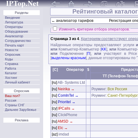
Рейтинговый каталог
Разделы
Введение
← анализатор тарифов
Регистрация опе
Литература
Операторы
Изменить критерии отбора операторов:
Оборудование
Анализатор
Страница 3 из 4
.
Критериям соответствуют опер
Сотрудничество
Найденные операторы предоставляют услуги
Печать карт
или
Компьютер-Компьютер [
KK
],
или
Компьютер-
Новости
или
Подключение [
П
],
или
участвуют в Price
Опросник
[
выделены красным
], данные отсортированы по 
Коды
Справка
Работа
[C]
Оператор
$
Предост
Каталог
TT (Телефон-Телеф
Хостинг
Личный кабинет
[ru]
AB- Systems Ltd
[ru]
Neirika →
Роуминг:
Вся Россия
Опросник
[ru]
ComInTel →
Роуминг:
Санкт-Петербург
Ваш пол?
Россия
[ru]
Prioritel →
Страны СНГ
[cy]
IPCalls →
Дальнее Зарубежье
[ru]
ClickPhone
Реклама
[ru]
AMSD →
[ru]
Elc →
[az]
imdad