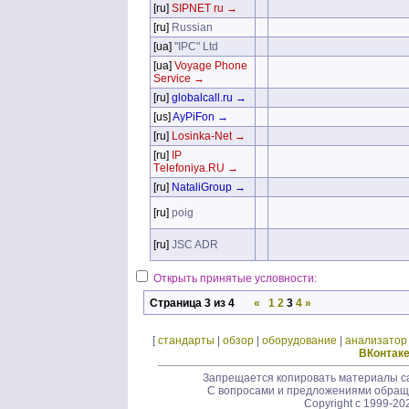
[ru]
SIPNET ru →
[ru]
Russian
[ua]
"IPC" Ltd
[ua]
Voyage Phone
Service →
[ru]
globalcall.ru →
[us]
AyPiFon →
[ru]
Losinka-Net →
[ru]
IP
Тelefoniya.RU →
[ru]
NataliGroup →
[ru]
poig
[ru]
JSC ADR
Открыть принятые условности:
Страница 3 из 4
«
1
2
3
4
»
[
стандарты
|
обзор
|
оборудование
|
анализатор
ВКонтак
Запрещается копировать материалы са
С вопросами и предложениями обращ
Copyright c 1999-20