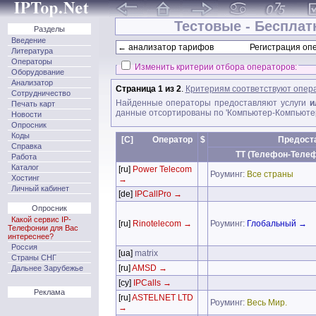
Тестовые - Бесплат
Разделы
Введение
← анализатор тарифов
Регистрация опе
Литература
Операторы
Изменить критерии отбора операторов:
Оборудование
Анализатор
Страница 1 из 2
.
Критериям соответствуют опер
Сотрудничество
Найденные операторы предоставляют услуги
и
Печать карт
данные отсортированы по 'Компьютер-Компьютер
Новости
Опросник
Коды
[C]
Оператор
$
Предост
Справка
TT (Телефон-Теле
Работа
Каталог
[ru]
Power Telecom
Роуминг:
Все страны
Хостинг
→
Личный кабинет
[de]
IPCallPro →
Опросник
Какой сервис IP-
[ru]
Rinotelecom →
Роуминг:
Глобальный →
Телефонии для Вас
интереснее?
Россия
[ua]
matrix
Страны СНГ
[ru]
AMSD →
Дальнее Зарубежье
[cy]
IPCalls →
Реклама
[ru]
ASTELNET LTD
Роуминг:
Весь Мир.
→