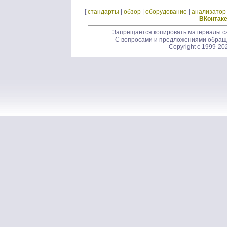
[
стандарты
|
обзор
|
оборудование
|
анализатор
ВКонтак
Запрещается копировать материалы са
С вопросами и предложениями обращ
Copyright c 1999-20