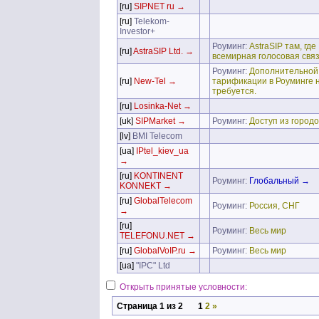
[ru]
SIPNET ru →
[ru]
Telekom-
Investor+
Роуминг:
AstraSIP там, где I
[ru]
AstraSIP Ltd. →
всемирная голосовая связ
Роуминг:
Дополнительной
[ru]
New-Tel →
тарификации в Роуминге 
требуется.
[ru]
Losinka-Net →
[uk]
SIPMarket →
Роуминг:
Доступ из городо
[lv]
BMI Telecom
[ua]
IPtel_kiev_ua
→
[ru]
KONTINENT
Роуминг:
Глобальный →
KONNEKT →
[ru]
GlobalTelecom
Роуминг:
Россия, СНГ
→
[ru]
Роуминг:
Весь мир
TELEFONU.NET →
[ru]
GlobalVoIP.ru →
Роуминг:
Весь мир
[ua]
"IPC" Ltd
Открыть принятые условности:
Страница 1 из 2
1
2
»