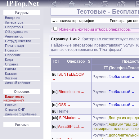
Тестовые - Бесплат
Разделы
Введение
← анализатор тарифов
Регистрация опе
Литература
Операторы
Изменить критерии отбора операторов:
Оборудование
Анализатор
Страница 1 из 2
.
Критериям соответствуют опер
Сотрудничество
Найденные операторы предоставляют услуги
и
Печать карт
данные отсортированы по 'Платформа'.
Новости
Опросник
Коды
[C]
Оператор
$
Предост
Справка
TT (Телефон-Теле
Работа
Каталог
[ru]
SUNTELECOM
Роуминг:
Глобальный →
Хостинг
→
Личный кабинет
Опросник
[ru]
Rinotelecom →
Роуминг:
Глобальный →
Ваше место
нахождение?
[ru]
OSS →
Роуминг:
Глобальный →
Россия
Страны СНГ
[ru]
Telme
Дальнее Зарубежье
[uk]
SIPMarket →
Роуминг:
Доступ из городо
Роуминг:
AstraSIP там, где I
Реклама
[ru]
AstraSIP Ltd. →
всемирная голосовая связ
Роуминг:
Дополнительной