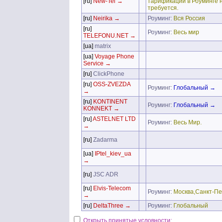
[ru]
New-Tel →
тарификации в Роуминге 
требуется.
[ru]
Neirika →
Роуминг:
Вся Россия
[ru]
Роуминг:
Весь мир
TELEFONU.NET →
[ua]
matrix
[ua]
Voyage Phone
Service →
[ru]
ClickPhone
[ru]
OSS-ZVEZDA
Роуминг:
Глобальный →
→
[ru]
KONTINENT
Роуминг:
Глобальный →
KONNEKT →
[ru]
ASTELNET LTD
Роуминг:
Весь Мир.
→
[ru]
Zadarma
[ua]
IPtel_kiev_ua
→
[ru]
JSC ADR
[ru]
Elvis-Telecom
Роуминг:
Москва,Санкт-Пе
→
[ru]
DeltaThree →
Роуминг:
Глобальный
Открыть принятые условности: