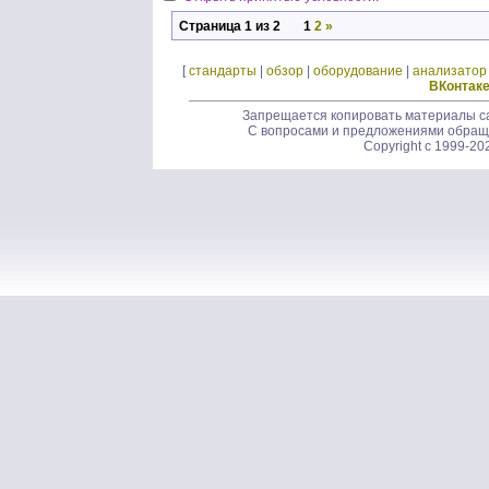
Страница 1 из 2
1
2
»
[
стандарты
|
обзор
|
оборудование
|
анализатор
ВКонтак
Запрещается копировать материалы са
С вопросами и предложениями обращ
Copyright c 1999-20