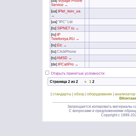
[ua]
Voyage Phone
Service →
[ua]
IPtel_kiev_ua
→
[ua]
"IPC" Ltd
[ru]
SIPNET ru →
[ru]
IP
Тelefoniya.RU →
[ru]
Elc →
[ru]
ClickPhone
[ru]
AMSD →
[de]
IPCallPro →
Открыть принятые условности:
Страница 2 из 2
«
1
2
[
стандарты
|
обзор
|
оборудование
|
анализатор
ВКонтак
Запрещается копировать материалы са
С вопросами и предложениями обращ
Copyright c 1999-20