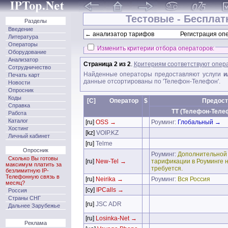
Тестовые - Бесплат
Разделы
Введение
← анализатор тарифов
Регистрация опе
Литература
Операторы
Изменить критерии отбора операторов:
Оборудование
Анализатор
Страница 2 из 2
.
Критериям соответствуют опер
Сотрудничество
Найденные операторы предоставляют услуги
и
Печать карт
данные отсортированы по 'Телефон-Телефон'.
Новости
Опросник
Коды
[C]
Оператор
$
Предост
Справка
TT (Телефон-Теле
Работа
Каталог
[ru]
OSS →
Роуминг:
Глобальный →
Хостинг
[kz]
VOIP.KZ
Личный кабинет
[ru]
Telme
Опросник
Роуминг:
Дополнительной
Сколько Вы готовы
[ru]
New-Tel →
тарификации в Роуминге 
максимум платить за
требуется.
безлимитную IP-
Телефонную связь в
[ru]
Neirika →
Роуминг:
Вся Россия
месяц?
[cy]
IPCalls →
Россия
Страны СНГ
[ru]
JSC ADR
Дальнее Зарубежье
[ru]
Losinka-Net →
Реклама