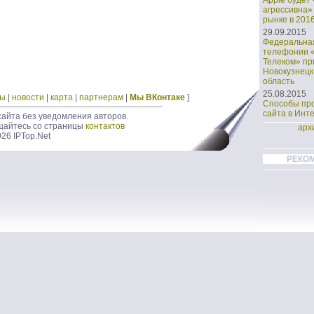
Apple будет
агрессивна»
рынке в 2016
29.09.2015
Федеральная
телефонии 
Телеком» пр
Новокузнецк
область
25.08.2015
ды
|
новости
|
карта
|
партнерам
|
Мы ВКонтаке
]
Способы пр
сайта в Инт
айта без уведомления авторов.
щайтесь со страницы
контактов
арх
026 IPTop.Net
РЕКО