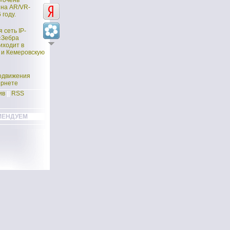
 «очень
 на AR/VR-
 году.
 сеть IP-
«Зебра
иходит в
 и Кемеровскую
одвижения
ернете
ив
||
RSS
МЕНДУЕМ