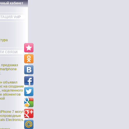
ичный кабинет
ТАЦИЯ VoIP
тура
ТИ СВЯЗИ
а предзаказ
martphone
.
м» объявил
рс на создание
, нацеленного
е абонентов
ной
iPhone 7 могут
еспроводные
ts Electronics.