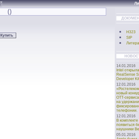
Л
()
ДОКУМЕН
H323
SIP
Литера
НОВОС
14.01.2016
Intel открыл
RealSense S
Developer Kit
12.01.2016
«Ростелеко
новый конку
ОТТ-сервиса
на удержани
фиксирован
телефонии.
12.01.2016
В комплекте 
появиться б
наушники Bea
05.01.2016