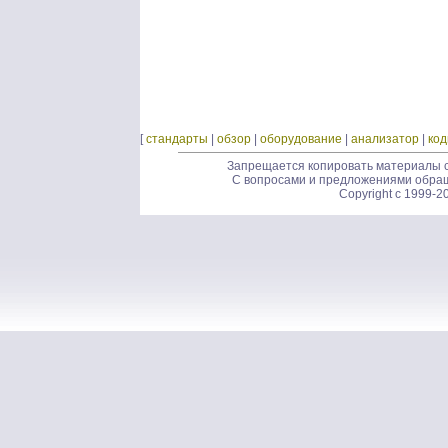
[
стандарты
|
обзор
|
оборудование
|
анализатор
|
ко
Запрещается копировать материалы с
С вопросами и предложениями обра
Copyright c 1999-2