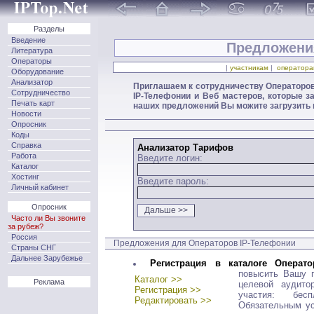
Разделы
Введение
Предложени
Литература
Операторы
|
участникам
|
оператора
Оборудование
Анализатор
Приглашаем к сотрудничеству Операторов
Сотрудничество
IP-Телефонии и Веб мастеров, которые 
Печать карт
наших предложений Вы можите загрузить
Новости
Опросник
Коды
Справка
Анализатор Тарифов
Работа
Введите логин:
Каталог
Хостинг
Введите пароль:
Личный кабинет
Опросник
Часто ли Вы звоните
за рубеж?
Россия
Предложения для Операторов IP-Телефонии
Страны СНГ
Дальнее Зарубежье
Регистрация в каталоге Операто
повысить Вашу п
Каталог >>
Реклама
целевой аудито
Регистрация >>
участия: бес
Редактировать >>
Обязательным ус