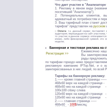
Что дает участие в "Анализаторе
1. Рекламу в явном виде (назван
посетивший "Анализатор").
2. Потенциальных клиентов, 
адекватный их потребностям и пер
3. Ваш тарифный план станет дост
тарифов" представлен на
русском
:: Оплата
: т.к. данный сервис поставляет
аудитория, перешедшая на сайт участника,
то участие в данном сервисе оплачивается
клики), либо фиксированной суммой, это о
неделю.
Баннерная и текстовая реклама на с
Ежемесячно наш 
Регистрация >>
Вы заинтересова
рады предложить
по тарифам гораздо ниже предоставляем
рекламную кампанию IPTop.Net, и о в
заинтересованных в них людей, по всей Р
Тарифы на баннерную рекламу:
1.------ кроме главной страницы ------
468x60 верх на каждой странице 
468x60 низ на каждой странице 
100x100 сбоку слев
120x60 верх на каждой странице 
120x60 низ на каждой странице 
2.------ главная страница ------
468x60 -
100$
/месяц;