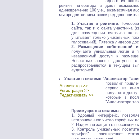
одного из наших
рейтинг оператора и дают возможнос
единовременно 100 у.е., ежемесячная або
мы предоставляем также ряд дополнител
1. Участие в рейтинге
. Голосов
сайта, так и с сайта участника 
для размещения счетчика на со
учитывает только уникальных пос
голосований). Пятерка лидеров дос
2. Размещение собственной 
получаете уникальный логин и 
независимый доступ к размеще
Новостные анонсы доступны с 
распространяются в текущем вып
аудиторией.
Участие в системе "Анализатор Тари
позволит привле
Анализатор >>
сервис из ана
Регистрация >>
получаете досту
Редактировать >>
которые в посл
"Анализаторе тар
Преимущества системы:
1. Удобный интерфейс, позволяе
неограниченное число тарифных пл
2. Надежная защита от несанкцион
3. Контроль уникальных посетит
тарифов" - расширенная стати
повторных посещений.