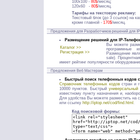
100x100 -
80$
/месяц;
120x60 -
80$
/месяц.
Тарифы на текстовую рекламу:
Текстовый блок (до 3 ссылок) на к
кроме главной -
170$
/месяц.
Предложения для Разработчиков решений для I
Размещение решений для IP-Телефон
Вы можете разм
Каталог >>
программные и
Регистрация >>
Размещение явля
sale). Процентна
имеет рейтинг популярности оборудовани
Предложения Веб Мастерам
Быстрый поиск телефонных кодов с
Справочник телефонных кодов
стран и 
10000 пунктов. Быстрый
универсальный 
известному пункту назначения и, наоборо
Для удобства Вы можете разместить на 
или ссылку
http://iptop.net/cod/find.html
.
Код поисковой формы: