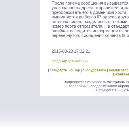
После приема сообщения вызывается м
упакованного адреса отправителя и, к
преобразовать его в домен имя хоста.
выполняется выборка IP-адреса друго
четырех чисел, разделенных точками. 
номер порта отправителя. На стандар
ошибках выводится информация о сост
перевернутого сообщения клиента (в о
2015-03-23 17:02:21
предыдущая часть ««
[
стандарты
|
обзор
|
оборудование
|
анализатор
ВКонтак
Запрещается копировать материалы са
С вопросами и предложениями обращ
Copyright c 1999-20