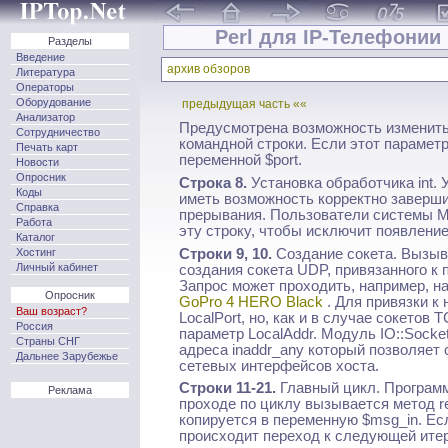
Perl для IP-Телефонии 
Разделы
Введение
архив обзоров
Литература
Операторы
Оборудование
предыдущая часть ««
Анализатор
Предусмотрена возможность изменить
Сотрудничество
командной строки. Если этот параметр
Печать карт
переменной $port.
Новости
Опросник
Строка 8.
Установка обработчика int. 
Коды
иметь возможность корректно заверши
Справка
прерывания. Пользователи системы M
Работа
эту строку, чтобы исключит появлени
Каталог
Строки 9, 10.
Создание сокета. Вызыва
Хостинг
Личный кабинет
создания сокета UDP, привязанного к п
Запрос может проходить, например, н
Опросник
GoPro 4 HERO Black
. Для привязки к
Ваш возраст?
LocalPort, но, как и в случае сокетов
Россия
параметр LocalAddr. Модуль IO::Socke
Страны СНГ
адреса inaddr_any который позволяет
Дальнее Зарубежье
сетевых интерфейсов хоста.
Строки 11-21.
Главный цикл. Программ
Реклама
проходе по циклу вызывается метод r
копируется в переменную $msg_in. Ес
происходит переход к следующей итер