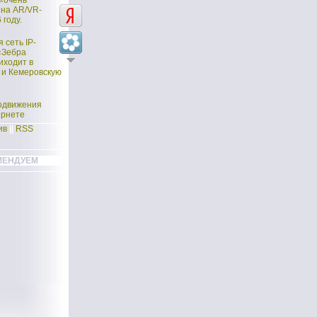
 «очень
 на AR/VR-
 году.
 сеть IP-
«Зебра
иходит в
 и Кемеровскую
одвижения
ернете
ив
||
RSS
МЕНДУЕМ