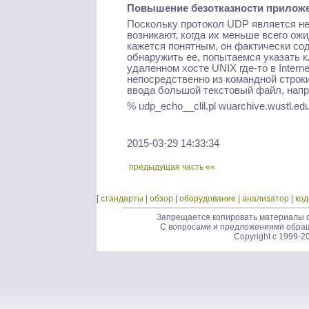
Повышение безотказности прилож
Поскольку протокол UDP является н
возникают, когда их меньше всего ож
кажется понятным, он фактически с
обнаружить ее, попытаемся указать к
удаленном хосте UNIX где-то в Intern
непосредственно из командной строки
ввода большой текстовый файл, наприм
% udp_echo__clil.pl wuarchive.wustl.edu
2015-03-29 14:33:34
предыдущая часть ««
[
стандарты
|
обзор
|
оборудование
|
анализатор
|
ко
Запрещается копировать материалы с
С вопросами и предложениями обра
Copyright c 1999-2