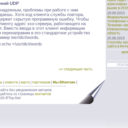
Apple будет
ений UDP
агрессивна»
рынке в 2016
енадежным, проблемы при работе с ним
29.09.2015
идаешь. Хотя код клиента службы повтора,
Федеральная
одержит скрытую программную ошибку. Чтобы
телефонии 
лиенту адрес эхо-сервера, работающего на
Телеком» пр
et. Вместо ввода в этот клиент информации
Новокузнецк
 перенаправим в его стандартное устройство
область
ер /иsr/dict/words.
25.08.2015
Способы пр
 echo </usr/dict/words
сайта в Инт
арх
РЕКО
»» следующая часть
ды
|
новости
|
карта
|
партнерам
|
Мы ВКонтаке
]
айта без уведомления авторов.
щайтесь со страницы
контактов
026 IPTop.Net