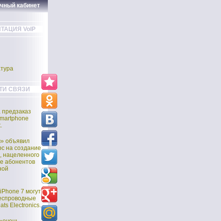
ичный кабинет
ТАЦИЯ VoIP
тура
ТИ СВЯЗИ
а предзаказ
martphone
.
м» объявил
рс на создание
, нацеленного
е абонентов
ной
iPhone 7 могут
еспроводные
ts Electronics.