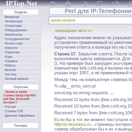
Perl для IP-Телефонии 
Разделы
Введение
архив обзоров
Литература
Операторы
Оборудование
предыдущая часть ««
Анализатор
Адрес назначения можно не указывать
Сотрудничество
установлен применяемый по умолчани
Печать карт
получения ответа и вывода его на ст
Новости
Опросник
Строка 17.
Закрытие сокета. После з
Коды
выполнение цикла завершается. Для 
Справка
(). На примере был запущен эхо-сер
Работа
компьютере brie.cshl.org и вызван н
Каталог
указан порт 1007, а не применяемый 
Хостинг
Личный кабинет
Между тем, на компьютере сервера 
% udp__echo_serv.pl
Опросник
Звонки в какие
servicing incoming requests ....
страны представляют
для Вас больший
Received 11 bytes from [brie.cshl.org,10
интерес?
Received 10 bytes from [brie.cshl.org,1
Россия
Страны СНГ
Received 7 bytes from [brie.cshl.org,104
Дальнее Зарубежье
Если бы в тот же момент поступали з
http://p-business.ru
, страницы которог
Реклама
сервер обрабатывал бы и их и вывод