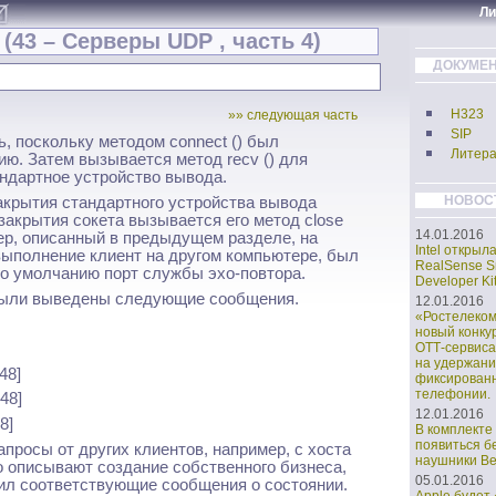
Л
(43 – Серверы UDP , часть 4)
ДОКУМЕН
H323
»» следующая часть
SIP
, поскольку мето­дом connect () был
Литера
ю. Затем вызывается метод recv () для
андартное устройство вывода.
НОВОС
акрытия стандартного устройства вывода
закрытия сокета вызывается его метод close
14.01.2016
вер, описанный в предыдущем разделе, на
Intel открыл
а выполнение клиент на другом компьютере, был
RealSense S
по умолчанию порт службы эхо-повтора.
Developer Kit
были выведены следующие сообщения.
12.01.2016
«Ростелеко
новый конку
ОТТ-сервиса
на удержани
48]
фиксирован
телефонии.
048]
12.01.2016
8]
В комплекте 
появиться б
апросы от других клиентов, например, с хоста
наушники Bea
о описывают создание собственного бизнеса,
05.01.2016
ил соответствующие сообщения о состоянии.