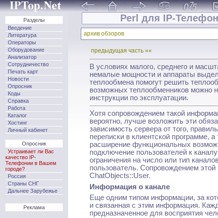
Perl для IP-Телефон
Разделы
Введение
архив обзоров
Литература
Операторы
Оборудование
предыдущая часть ««
Анализатор
Сотрудничество
В условиях малого, среднего и масш
Печать карт
немалые мощности и аппараты выдел
Новости
теплообмена помогут решить теплооб
Опросник
возможных теплообменников можно 
Коды
инструкции по эксплуатации.
Справка
Работа
Хотя сопровождением такой информац
Каталог
вероятно, лучше возложить эти обяза
Хостинг
зависимость сервера от того, правил
Личный кабинет
переписки в кли­ентской программе, 
Опросник
расширение функциональ­ных возможн
Устраивает ли Вас
подключение пользователей к каналу 
качество IP-
ограничения на число или тип канало
Телефонии в Вашем
пользователь. Сопровождением этой
городе?
ChatObjects::User.
Россия
Страны СНГ
Информация о канале
Дальнее Зарубежье
Еще одним типом информации, за кот
и связанная с этим информация. Кажд
Реклама
предназначенное для восприятия чело