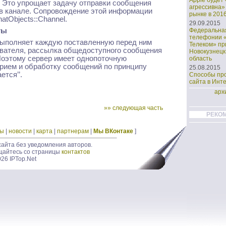
Apple будет
 Это упрощает задачу отправки сообщения
агрессивна»
в канале. Сопровождение этой информации
рынке в 2016
tObjects::Channel.
29.09.2015
ты
Федеральная
телефонии 
выполняет каждую поставленную перед ним
Телеком» пр
зователя, рассылка общедоступного сообщения
Новокузнецк
 Поэтому сервер имеет однопоточную
область
прием и обработку сообщений по принципу
25.08.2015
тся’’.
Способы пр
сайта в Инт
арх
»» следующая часть
РЕКО
ды
|
новости
|
карта
|
партнерам
|
Мы ВКонтаке
]
айта без уведомления авторов.
щайтесь со страницы
контактов
026 IPTop.Net