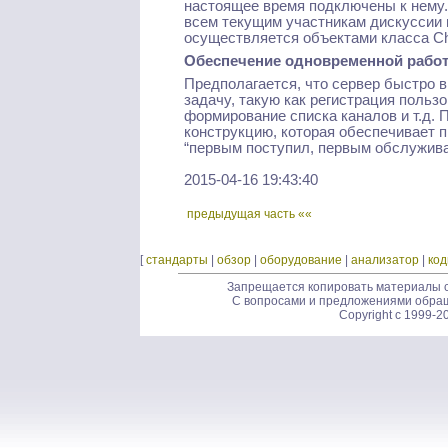
настоящее время подключены к нему.
всем текущим участникам дискуссии 
осуществляется объектами класса Cha
Обеспечение одновременной рабо
Предполагается, что сервер быстро 
задачу, такую как регистрация поль
формирование списка каналов и т.д.
конструкцию, которая обеспечивает 
“первым поступил, первым обслуживае
2015-04-16 19:43:40
предыдущая часть ««
[
стандарты
|
обзор
|
оборудование
|
анализатор
|
ко
Запрещается копировать материалы с
С вопросами и предложениями обра
Copyright c 1999-2