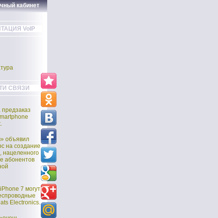
ичный кабинет
ТАЦИЯ VoIP
тура
ТИ СВЯЗИ
а предзаказ
martphone
.
м» объявил
рс на создание
, нацеленного
е абонентов
ной
iPhone 7 могут
еспроводные
ts Electronics.