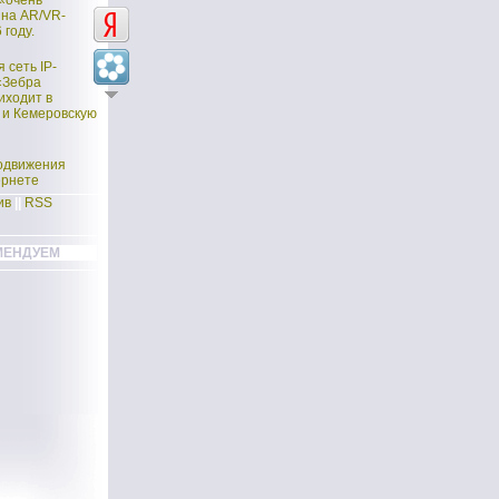
 «очень
 на AR/VR-
 году.
 сеть IP-
«Зебра
иходит в
 и Кемеровскую
одвижения
ернете
ив
||
RSS
МЕНДУЕМ