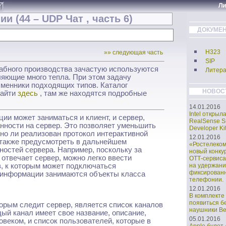
Л
ии (44 – UDP Чат , часть 6)
ДОКУМЕН
H323
»» следующая часть
SIP
табного производства зачастую используются
Литера
яющие много тепла. При этом задачу
менники подходящих типов. Каталог
НОВОС
найти
здесь
, там же находятся подробные
14.01.2016
Intel открыл
ии может заниматься и клиент, и сервер,
RealSense S
нности на сервер. Это позволяет уменьшить
Developer Kit
ьно ли реализован протокол интерактивной
12.01.2016
а также предусмотреть в дальнейшем
«Ростелеко
остей сервера. Например, поскольку за
новый конку
отвечает сервер, можно легко ввести
ОТТ-сервиса
в, к которым может подключаться
на удержани
фиксирован
 информации занимаются объекты класса
телефонии.
12.01.2016
В комплекте 
появиться б
орым следит сервер, является список каналов
наушники Bea
ый канал имеет свое название, описание,
05.01.2016
веком, и список пользователей, которые в