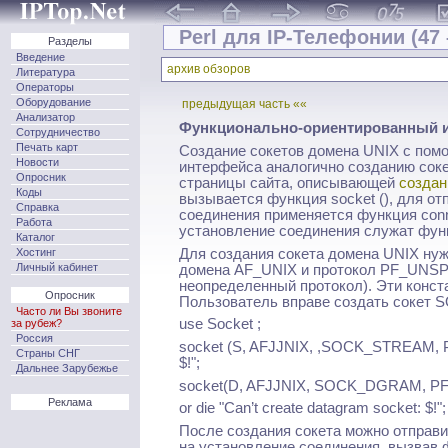
Perl для IP-Телефонии (47 
Разделы
Введение
архив обзоров
Литература
Операторы
Оборудование
предыдущая часть ««
Анализатор
Функционально-ориентированный и
Сотрудничество
Печать карт
Создание сокетов домена UNIX с пом
Новости
интерфейса аналогично созданию сокет
Опросник
страницы сайта, описывающей
создан
Коды
вызывается функция socket (), для от
Справка
соединения применяется функция conne
Работа
установление соединения служат функции 
Каталог
Для создания сокета домена UNIX нужн
Хостинг
Личный кабинет
домена AF_UNIX и протокол PF_UNSPEC
неоп­ределенный протокол). Эти конс
Опросник
Пользова­тель вправе создать сок
Часто ли Вы звоните
use Socket ;
за рубеж?
Россия
socket (S, AFJJNIX, ,SOCK_STREAM, PF
Страны СНГ
$!";
Дальнее Зарубежье
socket(D, AFJJNIX, SOCK_DGRAM, 
Реклама
or die "Can’t create datagram socket: $!";
После создания сокета можно отправ
на установление соединения, вызвав ф