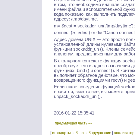
в том, что необходимо вначале создат
имени файла и вспомогательной функц
кода показано, как выполнить подключ
адресу: /tmp/daytime.
my $dest = sockaddr_un('/tmp/daytime');
connect (S, $dest) or die "Canon connect:
Адрес домена UNIX — это просто полн
установленной длины нулевыми байта
функции sockaddr_un (). Члены семей
аналогам, предназначенным для работ
В скалярном контексте функция socka
преобразует его в адрес назначения 
функциях: bind () и connect (). В конт
выполняет обратное действие, что мо
возвращенного функциями recv() и get
Если такое поведение функций sockaddr
нравится, вместо нее, вы можете прим
unpack_sockaddr_un ().
2016-01-22 15:35:41
предыдущая часть ««
[
стандарты
|
обзор
|
оборудование
|
анализатор