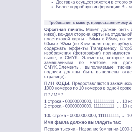
Доставка осуществляется в сторго о
Более подробную информацию Вы мо
Требования к макету, предоставляемому з
Офсетная печать.
Макет должен быть св
ниже), каждая сторона карты на отдельно
пластиковой карты - 54мм х 86мм, но р
60мм х 92мм (по 3 мм поля под вырубку)
содержать эффекты Transparency, DropSh
изображения (фотографии) принимаются в 
выше, в CMYK. Элементы, которые дол
замешанными по Pantone, не дол
CMYK.Элементы, выполняемые тиснен
подписи должны быть выполнены отдел
странице).
ПИН КОДЫ.
Предоставляются заказчиком
1000 номеров по 10 номеров в одной срок
ПРИМЕР:
1 строка - 00000000000, 1111111111, … 10 
2 строка - 00000000000, 1111111111, … 10 
…
100 строка - 00000000000, 1111111111, … 1
Имя фаила должно выглядеть так:
Первая тысяча - НазваниеКомпании-1000-1