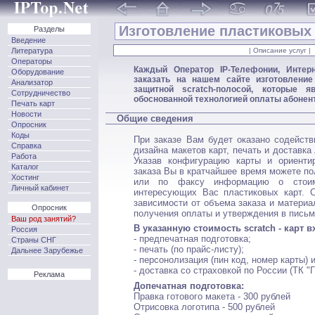
Изготовление пластиковых 
Разделы
Введение
Литература
| Описание услуг |
Операторы
Каждый Оператор IP-Телефонии, Интер
Оборудование
заказать на нашем сайте изготовлени
Анализатор
защитной scratch-полосой, которые 
Сотрудничество
обоснованной технологией оплаты абонент
Печать карт
Новости
Общие сведения
Опросник
Коды
При заказе Вам будет оказано содейств
Справка
дизайна макетов карт, печать и доставка
Работа
Указав конфигурацию карты и ориенти
Каталог
заказа Вы в кратчайшее время можете пол
Хостинг
или по факсу информацию о стоим
Личный кабинет
интересующих Вас пластиковых карт. С
зависимости от объема заказа и материал
Опросник
получения оплаты и утверждения в письм
Ваш род занятий?
В указанную стоимость scratch - карт в
Россия
- предпечатная подготовка;
Страны СНГ
- печать (по прайс-листу);
Дальнее Зарубежье
- персонолизация (пин код, номер карты) и
- доставка со страховкой по России (ТК
Реклама
Допечатная подготовка:
Правка готового макета - 300 рублей
Отрисовка логотипа - 500 рублей