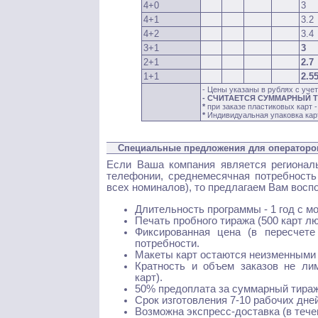
4+0
3
4+1
3.2
4+2
3.4
3+1
3
2+1
2.7
1+1
2.5
- Цены указаны в рублях с уче
- СЧИТАЕТСЯ СУММАРНЫЙ ТИР
*
при заказе пластиковых карт 
*
Индивидуальная упаковка карт
Специальные предложения для операторов
Если Ваша компания является регионал
телефонии, среднемесячная потребность 
всех номиналов), то предлагаем Вам вос
Длительность программы - 1 год с м
Печать пробного тиража (500 карт л
Фиксированная цена (в пересчете
потребности.
Макеты карт остаются неизменными в
Кратность и объем заказов не лим
карт).
50% предоплата за суммарный тираж 
Срок изготовления 7-10 рабочих дней
Возможна экспресс-доставка (в тече