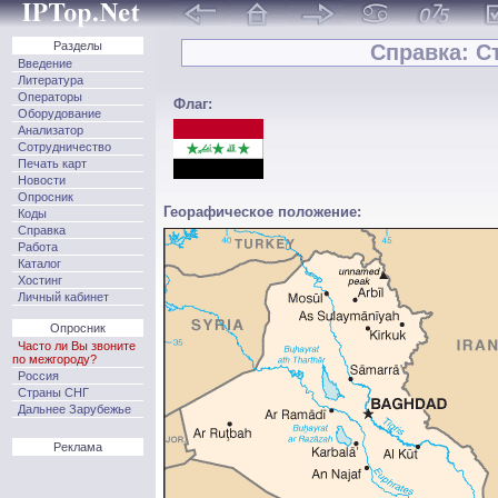
Разделы
Справка: Ст
Введение
Литература
Операторы
Флаг:
Оборудование
Анализатор
Сотрудничество
Печать карт
Новости
Опросник
Георафическое положение:
Коды
Справка
Работа
Каталог
Хостинг
Личный кабинет
Опросник
Часто ли Вы звоните
по межгороду?
Россия
Страны СНГ
Дальнее Зарубежье
Реклама