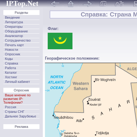
Разделы
Справка: Страна М
Введение
Литература
Операторы
Флаг:
Оборудование
Анализатор
Сотрудничество
Печать карт
Новости
Опросник
Георафическое положение:
Коды
Справка
Работа
Каталог
Хостинг
Личный кабинет
Опросник
Ваше мнение по
развитию IP-
Телефонии?
Россия
Страны СНГ
Дальнее Зарубежье
Реклама