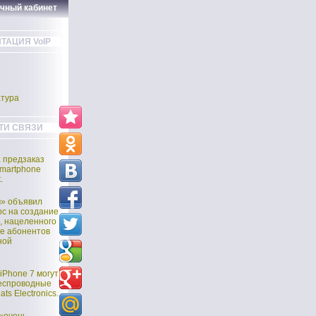
ичный кабинет
ТАЦИЯ VoIP
тура
ТИ СВЯЗИ
а предзаказ
martphone
.
м» объявил
рс на создание
, нацеленного
е абонентов
ной
iPhone 7 могут
еспроводные
ts Electronics.