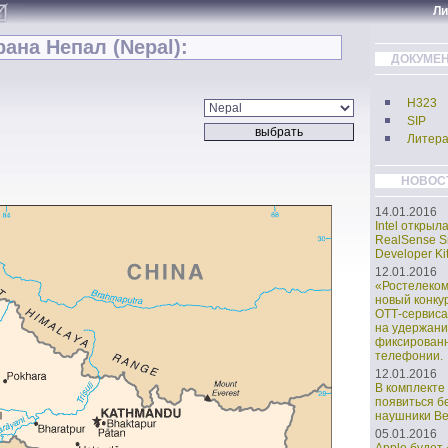
Л
ана Непал (Nepal):
ДОКУМЕН
H323
SIP
Литера
НОВОС
14.01.2016
Intel открыл
RealSense S
Developer Kit
12.01.2016
«Ростелеко
новый конку
ОТТ-сервиса
на удержани
фиксирован
телефонии.
12.01.2016
В комплекте 
появиться б
наушники Bea
05.01.2016