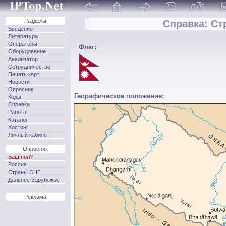
Разделы
Справка: Стр
Введение
Литература
Операторы
Флаг:
Оборудование
Анализатор
Сотрудничество
Печать карт
Новости
Опросник
Георафическое положение:
Коды
Справка
Работа
Каталог
Хостинг
Личный кабинет
Опросник
Ваш пол?
Россия
Страны СНГ
Дальнее Зарубежье
Реклама