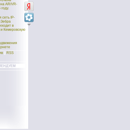
 «очень
 на AR/VR-
 году.
 сеть IP-
«Зебра
иходит в
 и Кемеровскую
одвижения
ернете
ив
||
RSS
МЕНДУЕМ