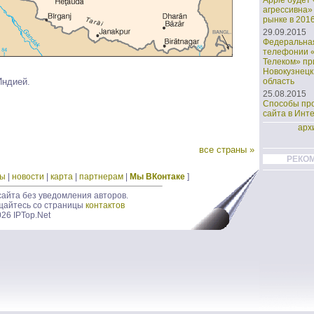
Apple будет
агрессивна»
рынке в 2016
29.09.2015
Федеральная
телефонии 
Телеком» пр
Новокузнецк
область
Индией.
25.08.2015
Способы пр
сайта в Инт
арх
все страны »
РЕКО
ды
|
новости
|
карта
|
партнерам
|
Мы ВКонтаке
]
айта без уведомления авторов.
щайтесь со страницы
контактов
026 IPTop.Net