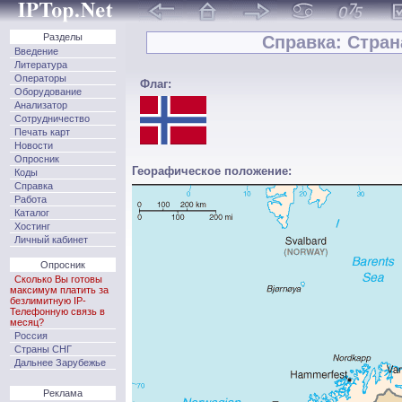
Разделы
Справка: Стран
Введение
Литература
Операторы
Флаг:
Оборудование
Анализатор
Сотрудничество
Печать карт
Новости
Опросник
Георафическое положение:
Коды
Справка
Работа
Каталог
Хостинг
Личный кабинет
Опросник
Сколько Вы готовы
максимум платить за
безлимитную IP-
Телефонную связь в
месяц?
Россия
Страны СНГ
Дальнее Зарубежье
Реклама