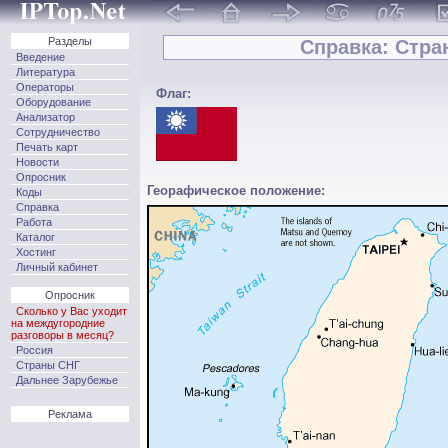
Разделы
Справка: Стран
Введение
Литература
Операторы
Флаг:
Оборудование
Анализатор
Сотрудничество
Печать карт
Новости
Опросник
Георафическое положение:
Коды
Справка
Работа
Каталог
Хостинг
Личный кабинет
Опросник
Сколько у Вас уходит
на междугородние
разговоры в месяц?
Россия
Страны СНГ
Дальнее Зарубежье
Реклама