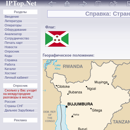
Разделы
Справка: Стран
Введение
Литература
Операторы
Флаг:
Оборудование
Анализатор
Сотрудничество
Печать карт
Новости
Опросник
Георафическое положение:
Коды
Справка
Работа
Каталог
Хостинг
Личный кабинет
Опросник
Сколько у Вас уходит
на междугородние
разговоры в месяц?
Россия
Страны СНГ
Дальнее Зарубежье
Реклама