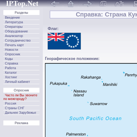
Разделы
Справка: Страна Кук
Введение
Литература
Операторы
Флаг:
Оборудование
Анализатор
Сотрудничество
Печать карт
Новости
Опросник
Георафическое положение:
Коды
Справка
Работа
Каталог
Хостинг
Личный кабинет
Опросник
Часто ли Вы звоните
по межгороду?
Россия
Страны СНГ
Дальнее Зарубежье
Реклама