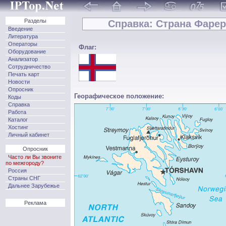
Разделы
Справка: Страна Фарерс
Введение
Литература
Операторы
Флаг:
Оборудование
Анализатор
Сотрудничество
Печать карт
Новости
Опросник
Георафическое положение:
Коды
Справка
Работа
Каталог
Хостинг
Личный кабинет
Опросник
Часто ли Вы звоните
по межгороду?
Россия
Страны СНГ
Дальнее Зарубежье
Реклама