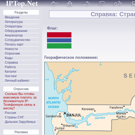
Разделы
Справка: Стра
Введение
Литература
Операторы
Флаг:
Оборудование
Анализатор
Сотрудничество
Печать карт
Новости
Опросник
Георафическое положение:
Коды
Справка
Работа
Каталог
Хостинг
Личный кабинет
Опросник
Сколько Вы готовы
максимум платить за
безлимитную IP-
Телефонную связь в
месяц?
Россия
Страны СНГ
Дальнее Зарубежье
Реклама