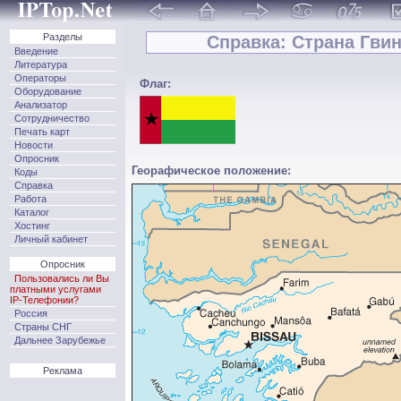
Разделы
Справка: Страна Гвин
Введение
Литература
Операторы
Флаг:
Оборудование
Анализатор
Сотрудничество
Печать карт
Новости
Опросник
Георафическое положение:
Коды
Справка
Работа
Каталог
Хостинг
Личный кабинет
Опросник
Пользовались ли Вы
платными услугами
IP-Телефонии?
Россия
Страны СНГ
Дальнее Зарубежье
Реклама