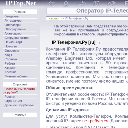
Оператор IP-Теле
Разделы
Введение
Каталог >>
IP Телефония.Ру
Литература
Операторы
На этой странице Вам представлен обзор
Оборудование
Так же мы приглашаем к сотрудничес
Анализатор
информации в каталоге. Зарегистрироват
Сотрудничество
IP Телефония.Ру [ru] →
Печать карт
Новости
Компания IP Телефония.Ру предоставля
Опросник
телефонии. Мы используем оборудован
Коды
Westbay Engineers Ltd, которая имеет
Справка
время тысячи клиентов в 90 стран
Работа
континентах. Компания IP Телефон
Каталог
команда профессионалов, старающи
Хостинг
Уважаемых клиентов. Мы постоянно 
Личный кабинет
клиентов, именно поэтому число наших кл
Опросник
Общие преимущества:
Часто ли Вы звоните
за рубеж?
Отличительная особенность: IP Телефон
Россия
IP телефонии по всей России. Мы наце
Страны СНГ
быстро и уверено по всей России. Оплат
Дальнее Зарубежье
Динамика IP-адреса:
Реклама
Для услуг Компьютер-Телефон, Компь
внешний IP-адрес
не требуется
. Дополни
1. Работает ли под NAT? Ответ: Да