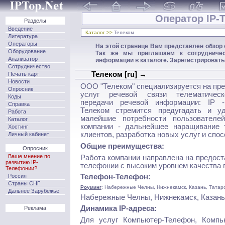
Оператор IP-
Разделы
Введение
Каталог >>
Телеком
Литература
Операторы
На этой странице Вам представлен обзор
Оборудование
Так же мы приглашаем к сотрудничес
Анализатор
информации в каталоге. Зарегистрироват
Сотрудничество
Телеком [ru] →
Печать карт
Новости
ООО "Телеком" специализируется на пр
Опросник
услуг речевой связи телематичес
Коды
передачи речевой информации: IP 
Справка
Телеком стремится предугадать и уд
Работа
малейшие потребности пользователе
Каталог
компании - дальнейшее наращивание 
Хостинг
клиентов, разработка новых услуг и спос
Личный кабинет
Общие преимущества:
Опросник
Ваше мнение по
Работа компании направлена на предост
развитию IP-
телефонии с высоким уровнем качества 
Телефонии?
Россия
Телефон-Телефон:
Страны СНГ
Роуминг
: Набережные Челны, Нижнекамск, Казань, Татар
Дальнее Зарубежье
Набережные Челны, Нижнекамск, Казань,
Динамика IP-адреса:
Реклама
Для услуг Компьютер-Телефон, Компь