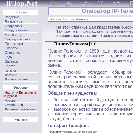
Оператор IP-Тел
Разделы
Введение
Каталог >>
Элвис-Телеком
Литература
Операторы
На этой странице Вам представлен обзор
Оборудование
Так же мы приглашаем к сотрудничес
Анализатор
информации в каталоге. Зарегистрироват
Сотрудничество
Элвис-Телеком [ru] →
Печать карт
Новости
"Элвис-Телеком" с 1999 года предоста
Опросник
IP-телефонии и является одним из
Коды
лидеров этого сегмента телекоммун
Справка
рынка.
Работа
Каталог
"Элвис-Телеком" обладает обширно
Хостинг
сетью, расположенной таким образом,
Личный кабинет
продажи карточек имеются во вс
дополнительным сервисом является бесп
Опросник
Часто ли Вы звоните
Общие преимущества:
за рубеж?
бесплатный тестовый доступ по телеф
Россия
посекундная тарификация звонка с на
Страны СНГ
высокое качество связи обеспечивает
Дальнее Зарубежье
высокоскоростные каналы гарантирую
секунд бесплатных.
Реклама
Телефон-Телефон:
Роуминг
: Москва,Санкт-Петербург.