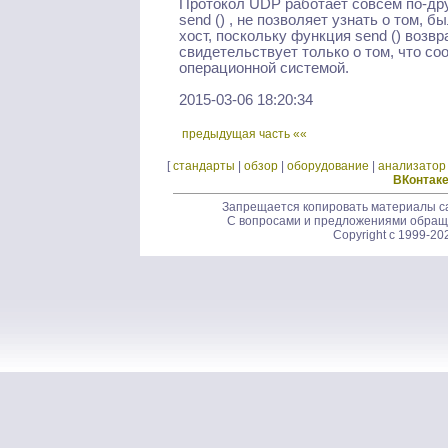
Протокол UDP работает совсем по-дру
send () , не позволяет узнать о том,
хост, поскольку функция send () возвр
свидетельствует только о том, что с
операционной системой.
2015-03-06 18:20:34
предыдущая часть ««
[
стандарты
|
обзор
|
оборудование
|
анализатор
ВКонтак
Запрещается копировать материалы са
С вопросами и предложениями обращ
Copyright c 1999-20