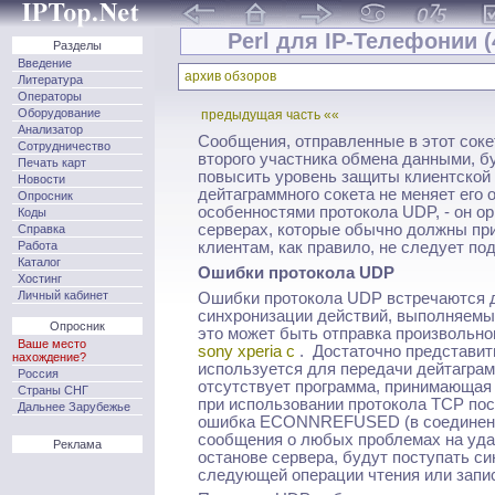
Perl для IP-Телефонии (
Разделы
Введение
архив обзоров
Литература
Операторы
Оборудование
предыдущая часть ««
Анализатор
Сообщения, отправленные в этот сокет
Сотрудничество
второго участника обмена данными, бу
Печать карт
повысить уровень защиты клиентской
Новости
дейтаграммного сокета не меняет его 
Опросник
особенностями протокола UDP, - он о
Коды
серверах, которые обычно должны пр
Справка
Работа
клиентам, как правило, не следует по
Каталог
Ошибки протокола UDP
Хостинг
Личный кабинет
Ошибки протокола UDP встречаются д
синхронизации действий, выполняемых
Опросник
это может быть отправка произвольно
Ваше место
sony xperia c
. Достаточно представить
нахождение?
используется для передачи дейтаграм
Россия
отсутствует программа, принимающая 
Страны СНГ
при использовании протокола TCP пос
Дальнее Зарубежье
ошибка ECONNREFUSED (в соединении
сообщения о любых проблемах на уда
Реклама
останове сервера, будут поступать си
следующей операции чтения или запис